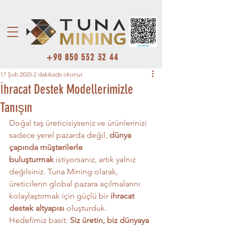
+90 850 532 32 44
17 Şub 2025
2 dakikada okunur
İhracat Destek Modellerimizle
Tanışın
Doğal taş üreticisiyseniz ve ürünlerinizi 
sadece yerel pazarda değil, 
dünya 
çapında müşterilerle 
buluşturmak
 istiyorsanız, artık yalnız 
değilsiniz. Tuna Mining olarak, 
üreticilerin global pazara açılmalarını 
kolaylaştırmak için güçlü bir 
ihracat 
destek altyapısı
 oluşturduk.
Hedefimiz basit: 
Siz üretin, biz dünyaya 