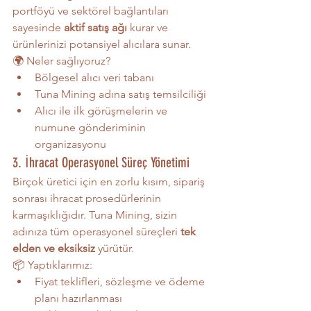
portföyü ve sektörel bağlantıları 
sayesinde 
aktif satış ağı
 kurar ve 
ürünlerinizi potansiyel alıcılara sunar.
🌍 Neler sağlıyoruz?
Bölgesel alıcı veri tabanı
Tuna Mining adına satış temsilciliği
Alıcı ile ilk görüşmelerin ve 
numune gönderiminin 
organizasyonu
3. İhracat Operasyonel Süreç Yönetimi
Birçok üretici için en zorlu kısım, sipariş 
sonrası ihracat prosedürlerinin 
karmaşıklığıdır. Tuna Mining, sizin 
adınıza tüm operasyonel süreçleri 
tek 
elden ve eksiksiz
 yürütür.
📦 Yaptıklarımız:
Fiyat teklifleri, sözleşme ve ödeme 
planı hazırlanması