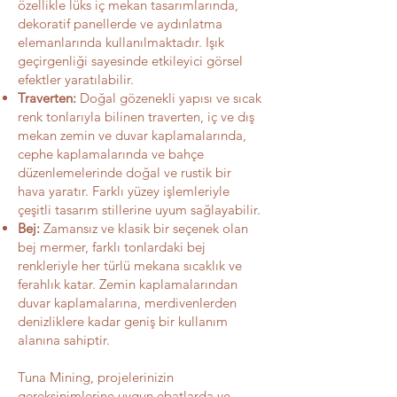
özellikle lüks iç mekan tasarımlarında,
dekoratif panellerde ve aydınlatma
elemanlarında kullanılmaktadır. Işık
geçirgenliği sayesinde etkileyici görsel
efektler yaratılabilir.
Traverten:
Doğal gözenekli yapısı ve sıcak
renk tonlarıyla bilinen traverten, iç ve dış
mekan zemin ve duvar kaplamalarında,
cephe kaplamalarında ve bahçe
düzenlemelerinde doğal ve rustik bir
hava yaratır. Farklı yüzey işlemleriyle
çeşitli tasarım stillerine uyum sağlayabilir.
Bej:
Zamansız ve klasik bir seçenek olan
bej mermer, farklı tonlardaki bej
renkleriyle her türlü mekana sıcaklık ve
ferahlık katar. Zemin kaplamalarından
duvar kaplamalarına, merdivenlerden
denizliklere kadar geniş bir kullanım
alanına sahiptir.
Tuna Mining, projelerinizin
gereksinimlerine uygun ebatlarda ve