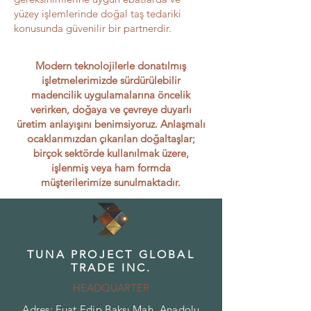
yüzey işlemlerinde doğal taş tedariki
konusunda güvenilir bir partnerdir.
Modern teknolojilerle donatılmış
işletmelerimizde sürdürülebilir
madencilik uygulamalarına öncelik
verirken, doğaya ve çevreye duyarlı
üretim anlayışını benimsiyoruz. Anlaşmalı
ocaklarımızdan çıkarılan doğaltaşlar;
birçok sektörde kullanılmak üzere,
işlenmiş veya ham formda
müşterilerimize sunulmaktadır.
TUNA PROJECT GLOBAL
TRADE INC.
HEADQUARTER
Adres: Fuat Edip Baksı Mah. Anadolu