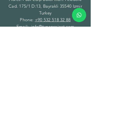
Cad. 175/1 D:13, Bayrakli 35540 Izmir
Turkey
Phone:
+90 532 518 32 88
Email:
info@tunaproject.com
TUNA PROJECT GLOBAL
TRADE INC.
BRANCH - FACILITY
Addres: Gazi Mustafa Kemal Paşa Mah.
Fatih Caddesi No:89/A Torbalı 35860
Izmir Turkey
Phone:
+90 850 532 32 44
Email:
info@tunamining.com
TUNA PROJECT LLC
BRANCH - WAREHOUSE