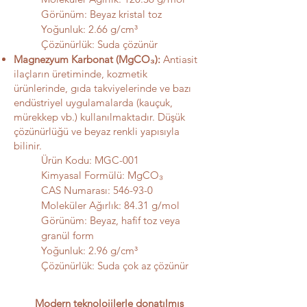
Görünüm: Beyaz kristal toz
Yoğunluk: 2.66 g/cm³
Çözünürlük: Suda çözünür
Magnezyum Karbonat (MgCO₃):
Antiasit
ilaçların üretiminde, kozmetik
ürünlerinde, gıda takviyelerinde ve bazı
endüstriyel uygulamalarda (kauçuk,
mürekkep vb.) kullanılmaktadır. Düşük
çözünürlüğü ve beyaz renkli yapısıyla
bilinir.
Ürün Kodu: MGC-001
Kimyasal Formülü: MgCO₃
CAS Numarası: 546-93-0
Moleküler Ağırlık: 84.31 g/mol
Görünüm: Beyaz, hafif toz veya
granül form
Yoğunluk: 2.96 g/cm³
Çözünürlük: Suda çok az çözünür
Modern teknolojilerle donatılmış