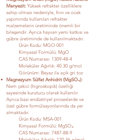
Manyezit:
Yüksek refrakter özelliklere
sahip olması nedeniyle, fırın ve ocak
yapımında kullanılan refrakter
malzemelerin üretiminde önemli bir
bileşendir. Ayrıca hayvan yemi katkısı ve
gübre üretiminde de kullanılmaktadır.
Ürün Kodu: MGO-001
Kimyasal Formülü: MgO
CAS Numarası:
1309-48-4
Moleküler Ağırlık: 40.30 g/mol
Görünüm: Beyaz ila açık gri toz
Magnezyum Sülfat Anhidrit (MgSO₄):
Nem çekici (higroskopik) özelliği
sayesinde kurutucu olarak kullanılır.
Ayrıca bazı endüstriyel proseslerde ve
özel gübre formülasyonlarında da yer
almaktadır.
Ürün Kodu: MSA-001
Kimyasal Formülü: MgSO₄
CAS Numarası:
7487-88-9
Moleküler Ağırlık: 120.36 g/mol