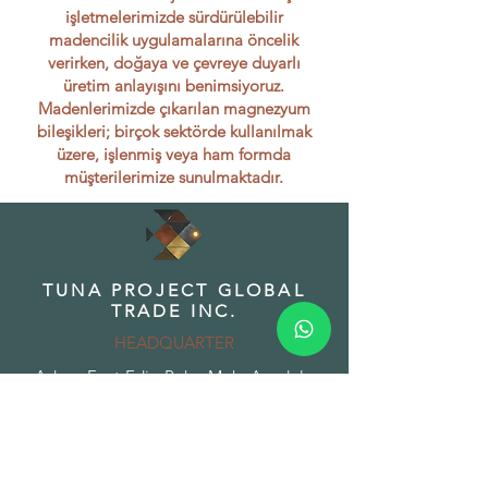
işletmelerimizde sürdürülebilir
madencilik uygulamalarına öncelik
verirken, doğaya ve çevreye duyarlı
üretim anlayışını benimsiyoruz.
Madenlerimizde çıkarılan magnezyum
bileşikleri; birçok sektörde kullanılmak
üzere, işlenmiş veya ham formda
müşterilerimize sunulmaktadır.
TUNA PROJECT GLOBAL
TRADE INC.
HEADQUARTER
Adres: Fuat Edip Baksı Mah. Anadolu
Cad. 175/1 D:13, Bayrakli 35540 Izmir
Turkey
Phone:
+90 532 518 32 88
Email:
info@tunaproject.com