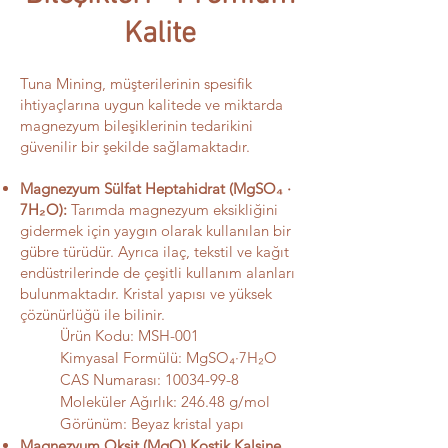
Kalite
Tuna Mining, müşterilerinin spesifik
ihtiyaçlarına uygun kalitede ve miktarda
magnezyum bileşiklerinin tedarikini
güvenilir bir şekilde sağlamaktadır.
Magnezyum Sülfat Heptahidrat (MgSO₄ ·
7H₂O):
Tarımda magnezyum eksikliğini
gidermek için yaygın olarak kullanılan bir
gübre türüdür. Ayrıca ilaç, tekstil ve kağıt
endüstrilerinde de çeşitli kullanım alanları
bulunmaktadır. Kristal yapısı ve yüksek
çözünürlüğü ile bilinir.
Ürün Kodu: MSH-001
Kimyasal Formülü: MgSO₄·7H₂O
CAS Numarası:
10034-99-8
Moleküler Ağırlık: 246.48 g/mol
Görünüm: Beyaz kristal yapı
Magnezyum Oksit (MgO) Kostik Kalsine