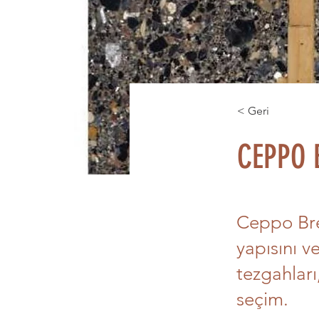
< Geri
CEPPO 
Ceppo Bre
yapısını v
tezgahları
seçim.