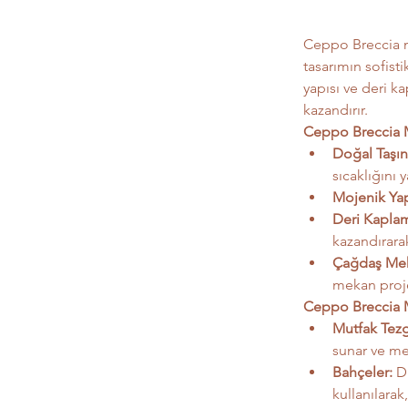
Ceppo Breccia m
tasarımın sofisti
yapısı ve deri 
kazandırır.
Ceppo Breccia M
Doğal Taşın
sıcaklığını y
Mojenik Yap
Deri Kapla
kazandırara
Çağdaş Mek
mekan projel
Ceppo Breccia M
Mutfak Tezg
sunar ve me
Bahçeler:
 D
kullanılarak