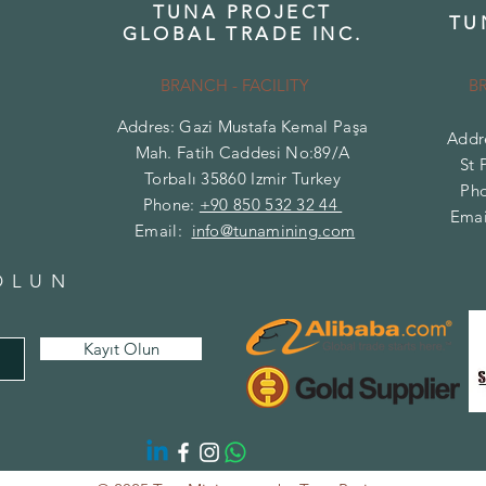
TUNA PROJECT
TU
GLOBAL TRADE INC.
BRANCH - FACILITY
B
Addres: Gazi Mustafa Kemal Paşa
Addr
Mah. Fatih Caddesi No:89/A
St 
Torbalı 35860 Izmir Turkey
Ph
Phone:
+90 850 532 32 44
Emai
Email:
info@tunamining.com
OLUN
Kayıt Olun