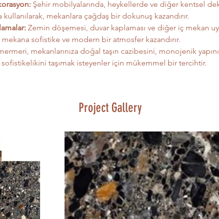
korasyon:
 Şehir mobilyalarında, heykellerde ve diğer kentsel de
a kullanılarak, mekanlara çağdaş bir dokunuş kazandırır.
lamalar:
 Zemin döşemesi, duvar kaplaması ve diğer iç mekan u
k, mekana sofistike ve modern bir atmosfer kazandırır.
ermeri, mekanlarınıza doğal taşın cazibesini, monojenik yapının
sofistikelikini taşımak isteyenler için mükemmel bir tercihtir.
Project Gallery