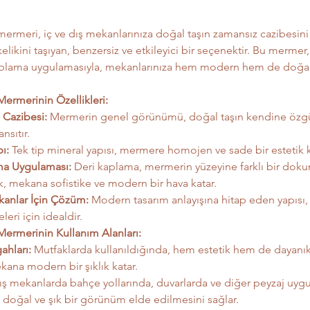
ermeri, iç ve dış mekanlarınıza doğal taşın zamansız cazibesini
kelikini taşıyan, benzersiz ve etkileyici bir seçenektir. Bu merme
kaplama uygulamasıyla, mekanlarınıza hem modern hem de doğal
ermerinin Özellikleri:
 Cazibesi:
 Mermerin genel görünümü, doğal taşın kendine özgü 
ansıtır.
ı:
 Tek tip mineral yapısı, mermere homojen ve sade bir estetik k
ma Uygulaması:
 Deri kaplama, mermerin yüzeyine farklı bir doku
k, mekana sofistike ve modern bir hava katar.
anlar İçin Çözüm:
 Modern tasarım anlayışına hitap eden yapısı, 
eri için idealdir.
ermerinin Kullanım Alanları:
ahları:
 Mutfaklarda kullanıldığında, hem estetik hem de dayanık
kana modern bir şıklık katar.
ış mekanlarda bahçe yollarında, duvarlarda ve diğer peyzaj uyg
, doğal ve şık bir görünüm elde edilmesini sağlar.