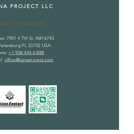
NA PROJECT LLC
RANCH - WAREHOUSE
es: 7901 4 TH St. N#16745
Petersburg FL 33702 USA
one:
+1 908 444 6 888
l:
office@tunaproject.com