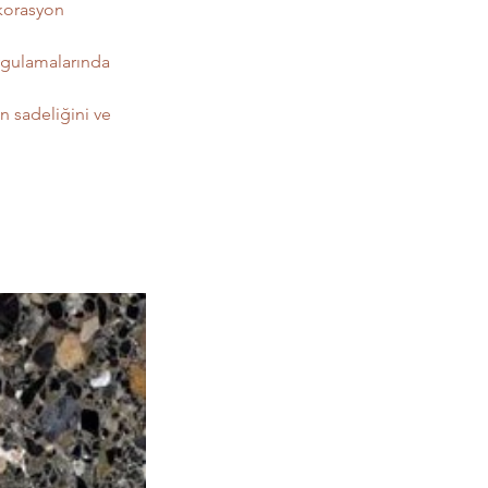
korasyon 
ygulamalarında 
 sadeliğini ve 