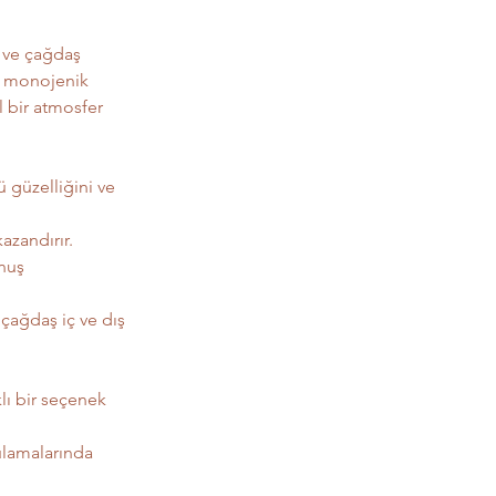
 ve çağdaş 
r, monojenik 
 bir atmosfer 
güzelliğini ve 
azandırır.
nuş 
çağdaş iç ve dış 
lı bir seçenek 
ulamalarında 