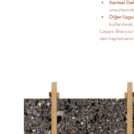
Kentsel De
unsurlarınd
Diğer Uygu
kullanılara
Ceppo Breccia m
deri kaplamanın 