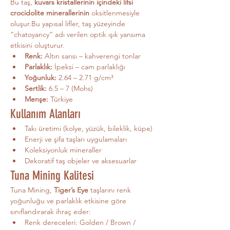
Bu taş, 
kuvars kristallerinin içindeki lifsi 
crocidolite minerallerinin
 oksitlenmesiyle 
oluşur.Bu yapısal lifler, taş yüzeyinde 
“chatoyancy” adı verilen optik ışık yansıma 
etkisini oluşturur.
Renk:
 Altın sarısı – kahverengi tonlar
Parlaklık:
 İpeksi – cam parlaklığı
Yoğunluk:
 2.64 – 2.71 g/cm³
Sertlik:
 6.5 – 7 (Mohs)
Menşe:
 Türkiye
Kullanım Alanları
Takı üretimi (kolye, yüzük, bileklik, küpe)
Enerji ve şifa taşları uygulamaları
Koleksiyonluk mineraller
Dekoratif taş objeler ve aksesuarlar
Tuna Mining Kalitesi
Tuna Mining, 
Tiger’s Eye
 taşlarını renk 
yoğunluğu ve parlaklık etkisine göre 
sınıflandırarak ihraç eder:
Renk dereceleri: Golden / Brown / 