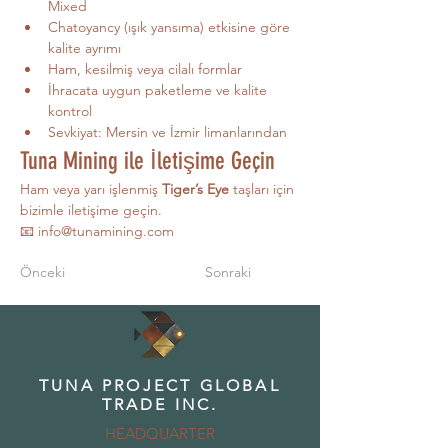
Mixed
Chatoyancy (ışık yansıma) etkisine göre 
kalite ayrımı
Ham, kesilmiş veya cilalı formlar
İhracata uygun paketleme ve kalite 
kontrol
Sevkiyat: Mersin ve İzmir limanlarından
Tuna Mining ile İletişime Geçin
Ham veya yarı işlenmiş 
Tiger’s Eye
 taşları için 
bizimle iletişime geçin. 
📧 
info@tunamining.com
Önceki
Sonraki
TUNA PROJECT GLOBAL
TRADE INC.
HEADQUARTER