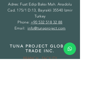
Adres: Fuat Edip Baksı Mah. Anadolu
Cad. 175/1 D:13, Bayrakli 35540 Izmir
Turkey
Phone:
+90 532 518 32 88
Email:
info@tunaproject.com
TUNA PROJECT GLOBAL
TRADE INC.
BRANCH - FACILITY
Addres: Gazi Mustafa Kemal Paşa Mah.
Fatih Caddesi No:89/A Torbalı 35860
Izmir Turkey
Phone:
+90 850 532 32 44
Email:
info@tunamining.com
TUNA PROJECT LLC
BRANCH - WAREHOUSE