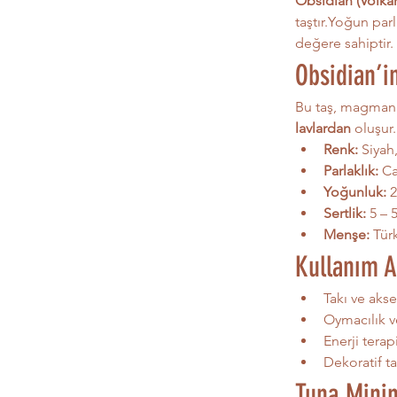
Obsidian (Volka
taştır.Yoğun parl
değere sahiptir.
Obsidian’i
Bu taş, magmanı
lavlardan
 oluşur
Renk:
 Siyah
Parlaklık:
 C
Yoğunluk:
 
Sertlik:
 5 – 
Menşe:
 Tür
Kullanım A
Takı ve akse
Oymacılık v
Enerji terap
Dekoratif t
Tuna Minin