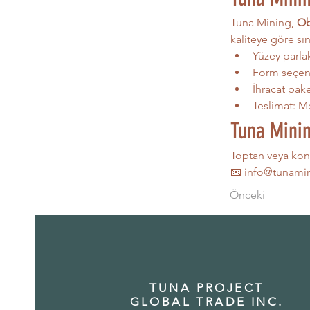
Tuna Mining, 
Ob
kaliteye göre sını
Yüzey parlak
Form seçene
İhracat pake
Teslimat: M
Tuna Minin
Toptan veya kont
📧 
info@tunami
Önceki
TUNA PROJECT
GLOBAL TRADE INC.