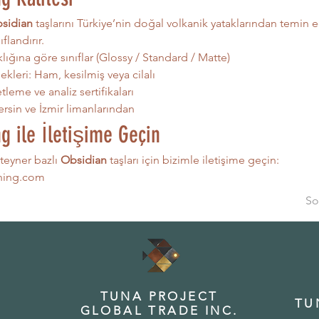
sidian
 taşlarını Türkiye’nin doğal volkanik yataklarından temin 
flandırır.
lığına göre sınıflar (Glossy / Standard / Matte)
kleri: Ham, kesilmiş veya cilalı
tleme ve analiz sertifikaları
ersin ve İzmir limanlarından
g ile İletişime Geçin
eyner bazlı 
Obsidian
 taşları için bizimle iletişime geçin: 
ning.com
So
TUNA PROJECT
TU
GLOBAL TRADE INC.