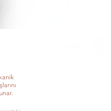
kanik
larını
unar.