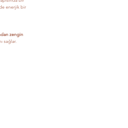
apısında bir 
de enerjik bir 
ından zengin 
ı sağlar.