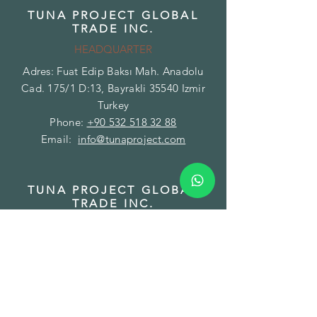
TUNA PROJECT GLOBAL
TRADE INC.
HEADQUARTER
Adres: Fuat Edip Baksı Mah. Anadolu
Cad. 175/1 D:13, Bayrakli 35540 Izmir
Turkey
Phone:
+90 532 518 32 88
Email:
info@tunaproject.com
TUNA PROJECT GLOBAL
TRADE INC.
BRANCH - FACILITY
Addres: Gazi Mustafa Kemal Paşa Mah.
Fatih Caddesi No:89/A Torbalı 35860
Izmir Turkey
Phone:
+90 850 532 32 44
Email:
info@tunamining.com