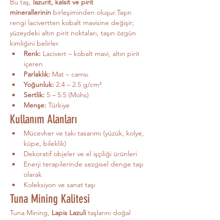
Bu taş, 
lazurit, kalsit ve pirit 
minerallerinin
 birleşiminden oluşur.Taşın 
rengi lacivertten kobalt mavisine değişir; 
yüzeydeki altın pirit noktaları, taşın özgün 
kimliğini belirler.
Renk:
 Lacivert – kobalt mavi, altın pirit 
içeren
Parlaklık:
 Mat – camsı
Yoğunluk:
 2.4 – 2.5 g/cm³
Sertlik:
 5 – 5.5 (Mohs)
Menşe:
 Türkiye
Kullanım Alanları
Mücevher ve takı tasarımı (yüzük, kolye, 
küpe, bileklik)
Dekoratif objeler ve el işçiliği ürünleri
Enerji terapilerinde sezgisel denge taşı 
olarak
Koleksiyon ve sanat taşı
Tuna Mining Kalitesi
Tuna Mining, 
Lapis Lazuli
 taşlarını doğal 