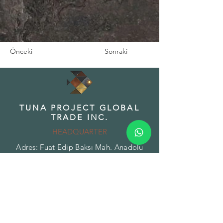
Önceki
Sonraki
TUNA PROJECT GLOBAL
TRADE INC.
HEADQUARTER
Adres: Fuat Edip Baksı Mah. Anadolu
Cad. 175/1 D:13, Bayrakli 35540 Izmir
Turkey
Phone:
+90 532 518 32 88
Email:
info@tunaproject.com